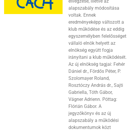
elvégzése, illetve az
alapszabály módosítása
voltak. Ennek
eredményeképp változott a
klub működése és az eddig
egyszemélyben felelősséget
vállaló elnök helyett az
elnökség együtt fogja
irányítani a klub működését.
Az új elnökség tagjai: Fehér
Dániel dr., Fördős Péter, P.
Szolomayer Roland,
Rosztóczy András dr., Sajti
Gabriella, Tóth Gábor,
Vágner Adrienn. Póttag:
Flórián Gábor. A
jegyzőkönyv és az új
alapszabály a működési
dokumentumok közt