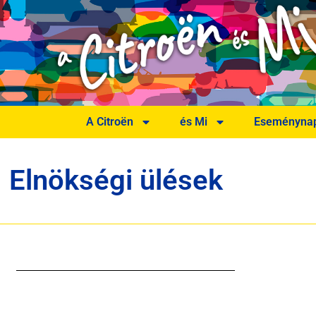
A Citroën
és Mi
Eseménynap
Elnökségi ülések