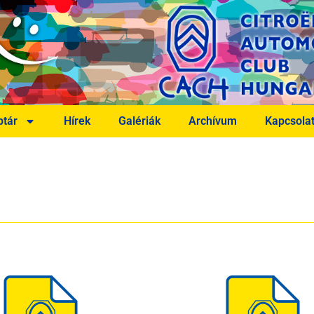
tár
Hírek
Galériák
Archívum
Kapcsola