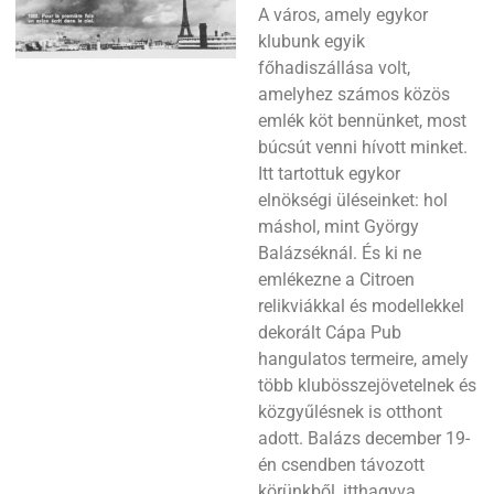
A város, amely egykor
klubunk egyik
főhadiszállása volt,
amelyhez számos közös
emlék köt bennünket, most
búcsút venni hívott minket.
Itt tartottuk egykor
elnökségi üléseinket: hol
máshol, mint György
Balázséknál. És ki ne
emlékezne a Citroen
relikviákkal és modellekkel
dekorált Cápa Pub
hangulatos termeire, amely
több klubösszejövetelnek és
közgyűlésnek is otthont
adott. Balázs december 19-
én csendben távozott
körünkből, itthagyva