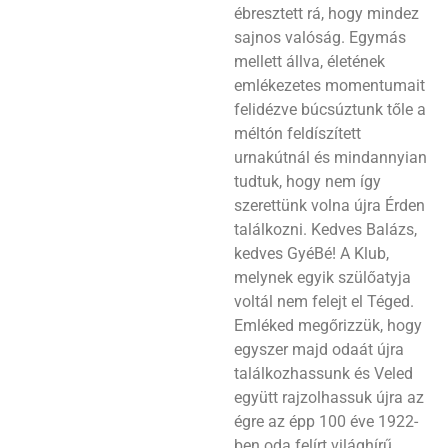
ébresztett rá, hogy mindez
sajnos valóság. Egymás
mellett állva, életének
emlékezetes momentumait
felidézve búcsúztunk tőle a
méltón feldíszített
urnakútnál és mindannyian
tudtuk, hogy nem így
szerettünk volna újra Érden
találkozni. Kedves Balázs,
kedves GyéBé! A Klub,
melynek egyik szülőatyja
voltál nem felejt el Téged.
Emléked megőrizzük, hogy
egyszer majd odaát újra
találkozhassunk és Veled
együtt rajzolhassuk újra az
égre az épp 100 éve 1922-
ben oda felírt világhírű