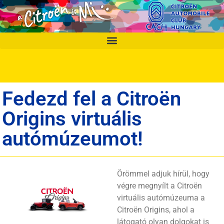
Fedezd fel a Citroën
Origins virtuális
autómúzeumot!
Örömmel adjuk hírül, hogy
végre megnyílt a Citroën
virtuális autómúzeuma a
Citroën Origins, ahol a
látogató olyan dolgokat is