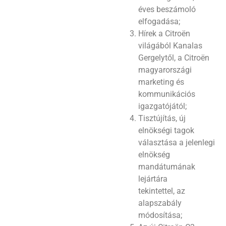
éves beszámoló
elfogadása;
Hírek a Citroën
világából Kanalas
Gergelytől, a Citroën
magyarországi
marketing és
kommunikációs
igazgatójától;
Tisztújítás, új
elnökségi tagok
választása a jelenlegi
elnökség
mandátumának
lejártára
tekintettel, az
alapszabály
módosítása;