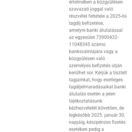
értelmében a közgyűlésen
szavazati joggal való
részvétel feltétele a 2025-ös
tagdíj befizetése,
amelyre banki átutalással
az egyesület 73900432-
11048345 számú
bankszámlájára vagy a
közgyűlésen való
személyes befizetés útján
kerülhet sor. Kérjük a tisztelt
tagjainkat, hogy esetleges
tagdíjelmaradásaikat banki
átutalás esetén a jelen
tájékoztatásunk
kézhezvételét követően, de
legkésőbb 2025. január 30.
napjáig, készpénzes fizetés
esetében pedig a