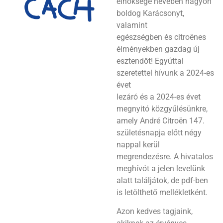
elnöksége nevében nagyon
boldog Karácsonyt,
valamint
egészségben és citroënes
élményekben gazdag új
esztendőt! Egyúttal
szeretettel hívunk a 2024-es
évet
lezáró és a 2024-es évet
megnyitó közgyűlésünkre,
amely André Citroën 147.
születésnapja előtt négy
nappal kerül
megrendezésre. A hivatalos
meghívót a jelen levelünk
alatt találjátok, de pdf-ben
is letölthető mellékletként.
Azon kedves tagjaink,