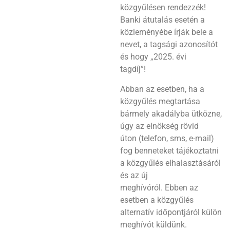
közgyűlésen rendezzék!
Banki átutalás esetén a
közleményébe írják bele a
nevet, a tagsági azonosítót
és hogy „2025. évi
tagdíj”!
Abban az esetben, ha a
közgyűlés megtartása
bármely akadályba ütközne,
úgy az elnökség rövid
úton (telefon, sms, e-mail)
fog benneteket tájékoztatni
a közgyűlés elhalasztásáról
és az új
meghívóról. Ebben az
esetben a közgyűlés
alternatív időpontjáról külön
meghívót küldünk.