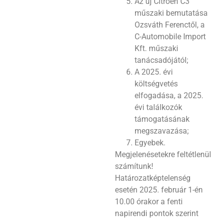
Az új Citroën C3
műszaki bemutatása
Ozsváth Ferenctől, a
C-Automobile Import
Kft. műszaki
tanácsadójától;
A 2025. évi
költségvetés
elfogadása, a 2025.
évi találkozók
támogatásának
megszavazása;
Egyebek.
Megjelenésetekre feltétlenül
számítunk!
Határozatképtelenség
esetén 2025. február 1-én
10.00 órakor a fenti
napirendi pontok szerint