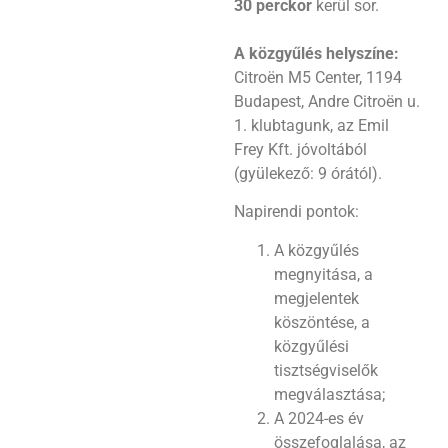
30 perckor
kerül sor.
A közgyűlés helyszíne:
Citroën M5 Center, 1194
Budapest, Andre Citroën u.
1. klubtagunk, az Emil
Frey Kft. jóvoltából
(gyülekező: 9 órától).
Napirendi pontok:
A közgyűlés
megnyitása, a
megjelentek
köszöntése, a
közgyűlési
tisztségviselők
megválasztása;
A 2024-es év
összefoglalása, az