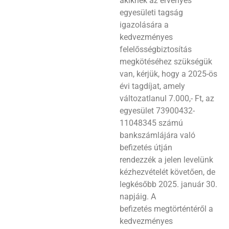
akiknek az érvényes
egyesületi tagság
igazolására a
kedvezményes
felelősségbiztosítás
megkötéséhez szükségük
van, kérjük, hogy a 2025-ös
évi tagdíjat, amely
változatlanul 7.000,- Ft, az
egyesület 73900432-
11048345 számú
bankszámlájára való
befizetés útján
rendezzék a jelen levelünk
kézhezvételét követően, de
legkésőbb 2025. január 30.
napjáig. A
befizetés megtörténtéről a
kedvezményes